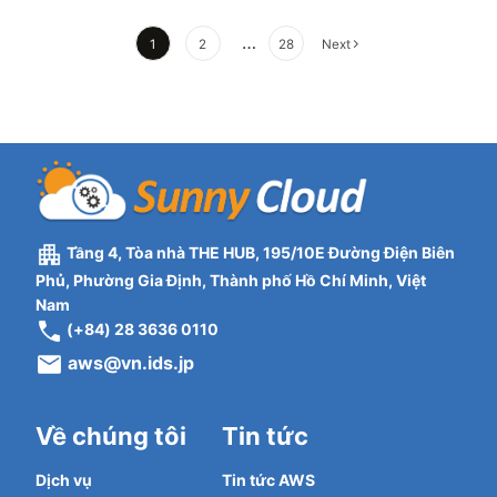
Phân
…
1
2
28
Next
trang
bài
viết
Tầng 4, Tòa nhà THE HUB, 195/10E Đường Điện Biên
Phủ, Phường Gia Định, Thành phố Hồ Chí Minh, Việt
Nam
(+84) 28 3636 0110
aws@vn.ids.jp
Về chúng tôi
Tin tức
Dịch vụ
Tin tức AWS