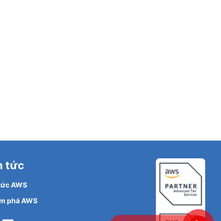
n tức
 tức AWS
m phá AWS
Facebook
LinkedIn