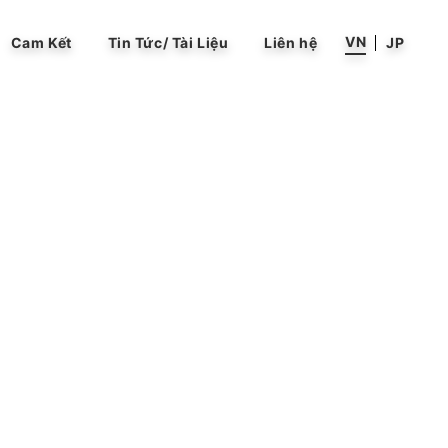
VN
Cam Kết
Tin Tức/ Tài Liệu
Liên hệ
JP