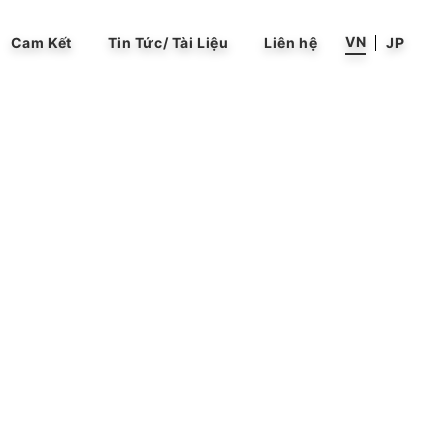
VN
Cam Kết
Tin Tức/ Tài Liệu
Liên hệ
JP