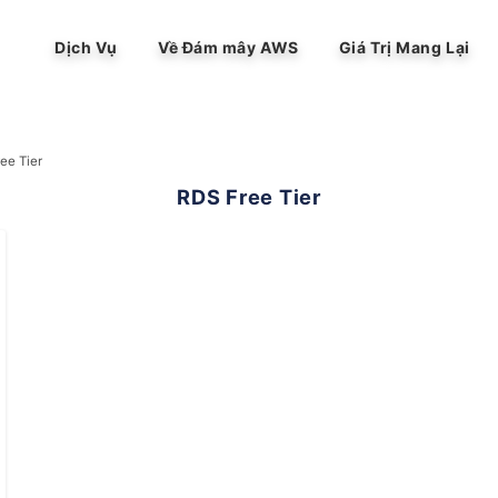
Dịch Vụ
Về Đám mây AWS
Giá Trị Mang Lại
ee Tier
RDS Free Tier