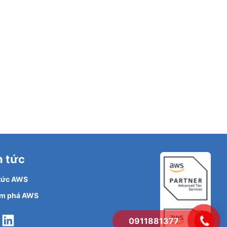
n tức
 tức AWS
m phá AWS
Facebook
LinkedIn
0911881377