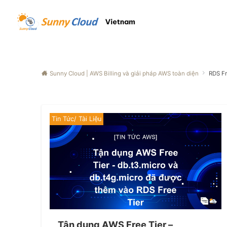
Sunny Cloud | AWS Billing và giải pháp AWS toàn diện
RDS Fr
Tin Tức/ Tài Liệu
Tận dụng AWS Free Tier –