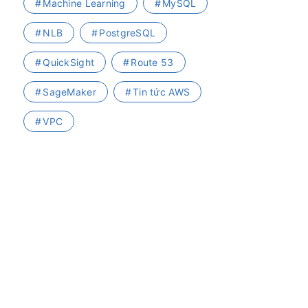
Machine Learning
MySQL
NLB
PostgreSQL
QuickSight
Route 53
SageMaker
Tin tức AWS
VPC