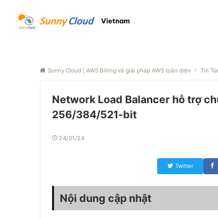
Sunny Cloud | AWS Billing và giải pháp AWS toàn diện
Tin Tứ
Network Load Balancer hỗ trợ c
256/384/521-bit
24/01/24
Twitter
Nội dung cập nhật