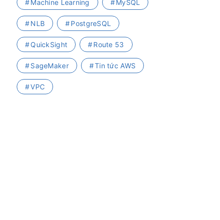
Machine Learning
MySQL
NLB
PostgreSQL
QuickSight
Route 53
SageMaker
Tin tức AWS
VPC