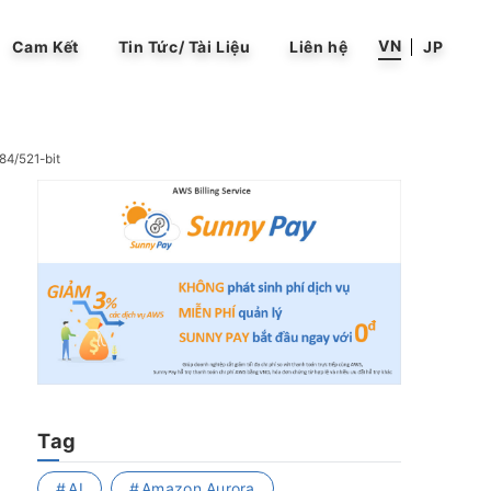
VN
Cam Kết
Tin Tức/ Tài Liệu
Liên hệ
JP
84/521-bit
Tag
AI
Amazon Aurora