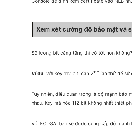
Console để đính kèm certificate vào NLB nh
Xem xét cường độ bảo mật và s
Số lượng bit càng tăng thì có tốt hơn không
112
Ví dụ:
với key 112 bit, cần 2
lần thử để sử 
Tuy nhiên, điều quan trọng là độ mạnh bảo m
nhau. Key mã hóa 112 bit không nhất thiết p
Với ECDSA, bạn sẽ được cung cấp độ mạnh bả