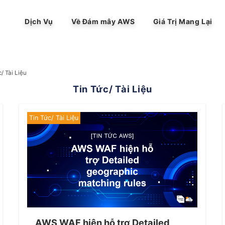
Dịch Vụ
Về Đám mây AWS
Giá Trị Mang Lại
c/ Tài Liệu
Tin Tức/ Tài Liệu
Tin Tức/ Tài Liệu
AWS WAF hiện hỗ trợ Detailed