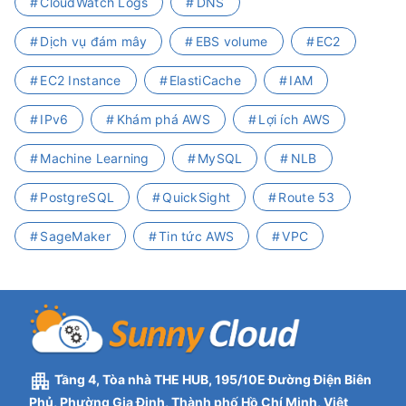
CloudWatch Logs
DNS
Dịch vụ đám mây
EBS volume
EC2
EC2 Instance
ElastiCache
IAM
IPv6
Khám phá AWS
Lợi ích AWS
Machine Learning
MySQL
NLB
PostgreSQL
QuickSight
Route 53
SageMaker
Tin tức AWS
VPC
Tầng 4, Tòa nhà THE HUB, 195/10E Đường Điện Biên
Phủ, Phường Gia Định, Thành phố Hồ Chí Minh, Việt