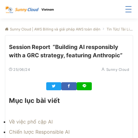
Sunny Cloud | AWS Billing và giải pháp AWS toàn diện
Tin Tức/ Tài Liệu
Session Report “Building AI responsibly
with a GRC strategy, featuring Anthropic”
25/06/24
Sunny Cloud
Mục lục bài viết
Về việc phổ cập AI
Chiến lược Responsible AI