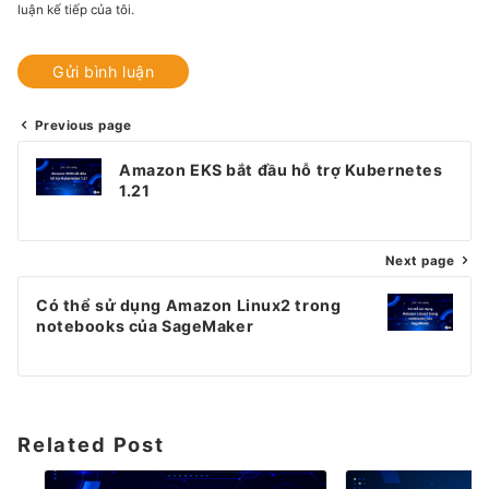
luận kế tiếp của tôi.
Previous page
Điều
Amazon EKS bắt đầu hỗ trợ Kubernetes
hướng
1.21
bài
Next page
viết
Có thể sử dụng Amazon Linux2 trong
notebooks của SageMaker
Related Post