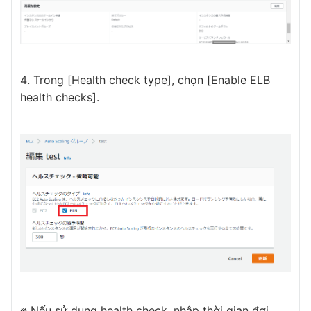
Trong [Health check type], chọn [Enable ELB
health checks].
※ Nếu sử dụng health check, nhập thời gian đợi